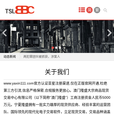
首
简
繁
页
产
品
中
篡改商品SN码套取平台补贴，涉案金额超2700万元，
动态新闻
两犯罪团伙被抓获，涉案人
心
夏日赶工圣诞商品 义乌“反季节”订单见证中国外贸“上扬
篡改商品SN码套取平台补贴，涉案金额超2700万元，
关于我们
现
曲线”
两犯罪团伙被抓获，涉案人
英伟达内部人士今年股票套现超18亿美元 更多减持在路
夏日赶工圣诞商品 义乌“反季节”订单见证中国外贸“上扬
货
www.yaxin111.com官方认证亚星注册渠道,仅在正版官网开通,杜绝
上
曲线”
第三方引流,信息严格保密,合规服务更放心。澳门隆盛大宗商品现货
原
景顺策略师赵耀庭：当前配置中国股票正当时
英伟达内部人士今年股票套现超18亿美元 更多减持在路
交易中心有限公司（以下简称“澳门隆盛”）工商注册资金人民币5000
全国性大宗商品仓单注册登记中心业务试点上线
上
油
万元。宁夏隆盛拥有一批实力雄厚的现货供应商、经验丰富的运营团
上海启动“基于区块链技术的大宗商品供应链融资业务”
景顺策略师赵耀庭：当前配置中国股票正当时
队、国际领先的现代化电子交易软件，立足现货交易，交易品种涵盖