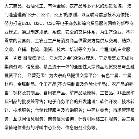
现
试点，4家龙头贸易企业
全国性大宗商品仓单注册登记中心业务试点上线
大宗商品、石油化工、有色金属、农产品等多元化的现货领域。 澳
货
精彩连连、多款商品抄底价！山东实施消费品以旧换新
上海启动“基于区块链技术的大宗商品供应链融资业务”
门隆盛遵循“公开、公平、公正”的原则，以互联网信息技术为依托，
努力打造B2B、B2C、C2C等电子商务和综合贸易服务网络的新型商
行动 “世外‘淘’原乡村
试点，4家龙头贸易企业
沥
业模式。通过制定规范、系统、安全的交易体系，为生产企业、不同
香港7月商品整体进出口货量同比上升
精彩连连、多款商品抄底价！山东实施消费品以旧换新
青
需求的贸易商、工农业生产与消费商品供需双方提供从交易、结算、
国家大宗淡水鱼产业技术体系岗位专家来辽阳调研
行动 “世外‘淘’原乡村
交收、仓储、物流、融资、技术、培训等全方位、全程式的专业服
大宗商品交易商进军炼油市场
香港7月商品整体进出口货量同比上升
新
务。凭着“融隆盛所长、汇大宗之金”的企业理念，宁夏隆盛立志成为
国家大宗淡水鱼产业技术体系岗位专家来辽阳调研
闻
集商务流、信息流、基金流于一体的全国性大宗商品现货交易与金融
大宗商品交易商进军炼油市场
投资平台。 经营范围：为大宗商品提供交易平台：有色金属、金属
动
材料、金属制品、化工产品(不含易制毒及危险化学品)，农产品的销
态
售；钢材及其制品、食用农产品、矿产品及原料、工艺品、非金属矿
及制品的批发兼零售；电子商务平台的开发建设：软件开发、技术转
公
让、技术服务；仓储代理服务及咨询服务；中药材零售；市场管理服
司
务；互联网信息服务；商务信息咨询；计算机网络工程服务；第二类
增值电信业务的呼叫中心业务、信息服务业务等。
动