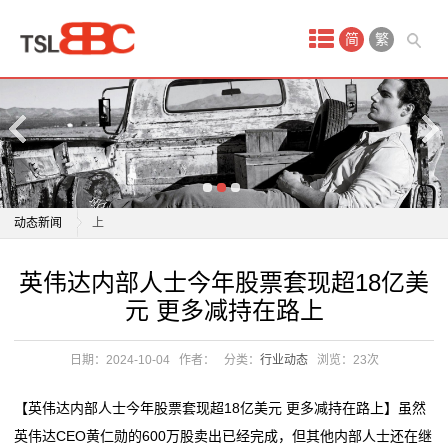
首
简
繁
页
产
品
英伟达内部人士今年股票套现超18亿美元 更多减持在路
中
上
动态新闻
心
景顺策略师赵耀庭：当前配置中国股票正当时
英伟达内部人士今年股票套现超18亿美元 更多减持在路
全国性大宗商品仓单注册登记中心业务试点上线
英伟达内部人士今年股票套现超18亿美
现
上
元 更多减持在路上
上海启动“基于区块链技术的大宗商品供应链融资业务”
景顺策略师赵耀庭：当前配置中国股票正当时
货
试点，4家龙头贸易企业
全国性大宗商品仓单注册登记中心业务试点上线
日期：2024-10-04
作者：
分类：
行业动态
浏览：
23次
原
精彩连连、多款商品抄底价！山东实施消费品以旧换新
上海启动“基于区块链技术的大宗商品供应链融资业务”
行动 “世外‘淘’原乡村
试点，4家龙头贸易企业
油
【英伟达内部人士今年股票套现超18亿美元 更多减持在路上】虽然
香港7月商品整体进出口货量同比上升
精彩连连、多款商品抄底价！山东实施消费品以旧换新
英伟达CEO黄仁勋的600万股卖出已经完成，但其他内部人士还在继