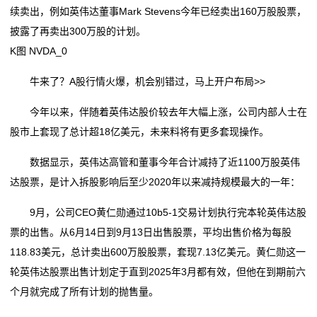
现
国家大宗淡水鱼产业技术体系岗位专家来辽阳调研
续卖出，例如英伟达董事Mark Stevens今年已经卖出160万股股票，
行动 “世外‘淘’原乡村
大宗商品交易商进军炼油市场
货
披露了再卖出300万股的计划。
香港7月商品整体进出口货量同比上升
8只科创板股今日大宗交易平台发生交易
K图 NVDA_0
国家大宗淡水鱼产业技术体系岗位专家来辽阳调研
沥
专题报告｜内外双弱，大宗商品共振下跌
大宗商品交易商进军炼油市场
牛来了？A股行情火爆，机会别错过，马上开户布局>>
青
8只科创板股今日大宗交易平台发生交易
今年以来，伴随着英伟达股价较去年大幅上涨，公司内部人士在
专题报告｜内外双弱，大宗商品共振下跌
新
股市上套现了总计超18亿美元，未来料将有更多套现操作。
闻
数据显示，英伟达高管和董事今年合计减持了近1100万股英伟
动
达股票，是计入拆股影响后至少2020年以来减持规模最大的一年：
态
9月，公司CEO黄仁勋通过10b5-1交易计划执行完本轮英伟达股
票的出售。从6月14日到9月13日出售股票，平均出售价格为每股
公
118.83美元，总计卖出600万股股票，套现7.13亿美元。黄仁勋这一
司
轮英伟达股票出售计划定于直到2025年3月都有效，但他在到期前六
个月就完成了所有计划的抛售量。
动