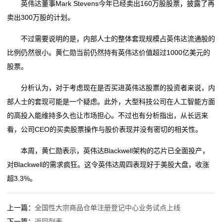
英伟达董事Mark Stevens今年已经卖出160万股股票，披露了再
态
卖出300万股的计划。
行
不过需要说明的是，内部人士的整体套现规模占英伟达流通股的
业
比例仍然很小。黄仁勋当前仍然持有英伟达价值超过1000亿美元的
股票。
动
分析认为，对于考虑现在是否买进英伟达股票的投资者来说，内
态
部人士的套现可能是一个疑虑。此外，大型科技公司在人工智能方面
联
的高投入能维持多久也让市场担心。不过也有分析指出，从长远来
看，公司CEO的买卖股票操作与股价表现并没有密切的相关性。
系
本周，黄仁勋表示，英伟达Blackwell架构的芯片已全面投产，
我
对Blackwell的需求疯狂。这令英伟达周四表现好于美股大盘，收涨
们
超3.3%。
关
上一篇：
全国性大宗商品仓单注册登记中心业务试点上线
于
下一篇：
返回列表