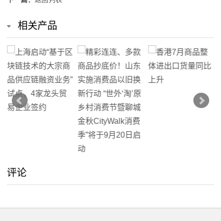
我
相关产品
们
在
线
留
言
我
的
评论
服
务