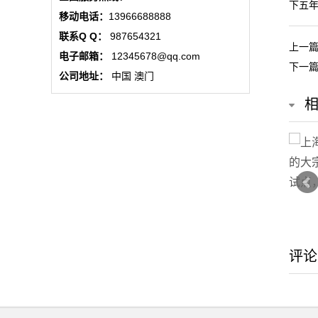
下五
态
移动电话：
13966688888
联系Q Q：
987654321
行
上一
电子邮箱：
12345678@qq.com
下一
业
公司地址：
中国 澳门
动
态
联
系
我
们
评论
关
于