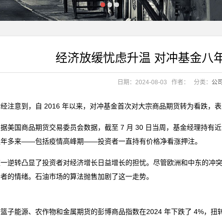
上
上
经济放缓忧虑升温 对冲基金八
点，4家龙头贸易企业
“世外‘淘’原乡村
日期：2024-08-03
作者：
分类：
公
点，4家龙头贸易企业
“世外‘淘’原乡村
经注意到，自 2016 年以来，对冲基金首次对大宗商品期货转为看跌
国商品期货交易委员会数据，截至 7 月 30 日当周，基金经理持有近 5
八年多来——包括疫情高峰期——投资者一直持有价格净看涨押注。
逆转凸显了投资者对经济增长日益增长的担忧。尽管欧洲和中东的冲突
资者的情绪。石油市场的算法抛售加剧了这一走势。
篮子能源、农作物和金属期货的彭博商品指数在2024 年下跌了 4%，扭转