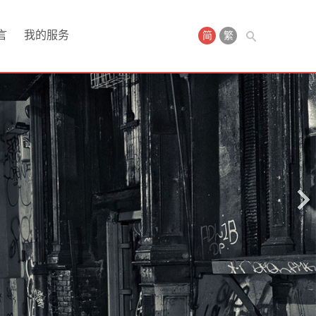
言
我的服务
简
繁