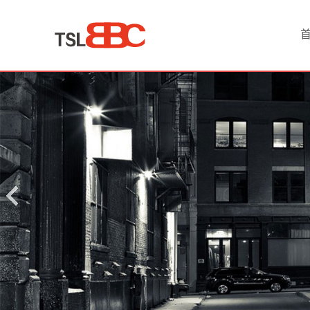
首
页
产
品
中
心
现
货
原
油