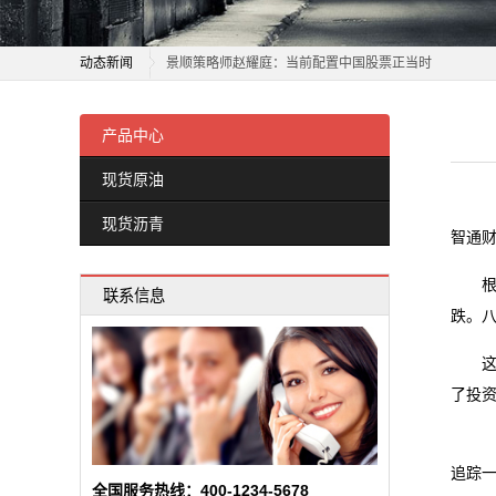
现
英伟达内部人士今年股票套现超18亿美元 更多减持在路
货
动态新闻
景顺策略师赵耀庭：当前配置中国股票正当时
沥
全国性大宗商品仓单注册登记中心业务试点上线
英伟达内部人士今年股票套现超18亿美元 更多减持在路
上海启动“基于区块链技术的大宗商品供应链融资业务”试
景顺策略师赵耀庭：当前配置中国股票正当时
产品中心
青
精彩连连、多款商品抄底价！山东实施消费品以旧换新行动 
全国性大宗商品仓单注册登记中心业务试点上线
现货原油
新
香港7月商品整体进出口货量同比上升
上海启动“基于区块链技术的大宗商品供应链融资业务”试
现货沥青
国家大宗淡水鱼产业技术体系岗位专家来辽阳调研
精彩连连、多款商品抄底价！山东实施消费品以旧换新行动 
闻
智通财
大宗商品交易商进军炼油市场
香港7月商品整体进出口货量同比上升
动
根据美
联系信息
8只科创板股今日大宗交易平台发生交易
国家大宗淡水鱼产业技术体系岗位专家来辽阳调研
跌。
态
专题报告｜内外双弱，大宗商品共振下跌
大宗商品交易商进军炼油市场
8只科创板股今日大宗交易平台发生交易
这一
公
了投
专题报告｜内外双弱，大宗商品共振下跌
司
动
追踪一
全国服务热线：400-1234-5678