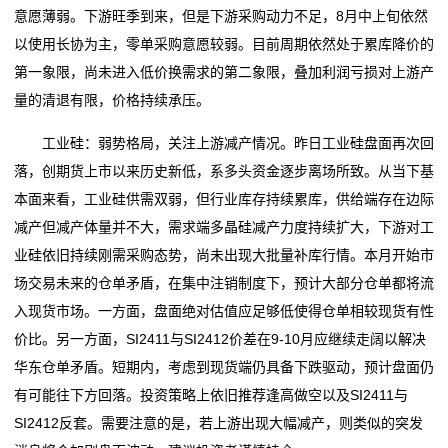
现
意愿薄弱。下游旺季到来，但是下游采购动力不足，8月中上旬依然
国家大宗淡水鱼产业技术体系岗位专家来辽阳调研
行动 “世外‘淘’原乡村
货
以使用长协为主，零单采购意愿较弱。目前周期依然处于累库降价的
大宗商品交易商进军炼油市场
香港7月商品整体进出口货量同比上升
第一象限，尚未进入低价换需求的第二象限，叠加利润亏损对上游产
8只科创板股今日大宗交易平台发生交易
国家大宗淡水鱼产业技术体系岗位专家来辽阳调研
沥
量的清退有限，价格持续承压。
专题报告｜内外双弱，大宗商品共振下跌
大宗商品交易商进军炼油市场
青
8只科创板股今日大宗交易平台发生交易
工业硅：弱势格局，关注上游减产情况。昨日工业硅盘面再次回
专题报告｜内外双弱，大宗商品共振下跌
新
落，创期货上市以来历史新低，系多头资金逐步离场所致。从当下基
本面来看，工业硅供需双弱，但行业库存持续累库，供给端存在边际
闻
减产但减产体量并不大，需求端多晶硅减产力度持续扩大，下游对工
动
业硅依旧持续刚需采购态势，尚未出现大批量补库行情。本月开始市
场交易未来的仓单矛盾，在集中注销制度下，预计大部分仓单都将流
态
入现货市场。一方面，盘面绝对估值应足够低使得仓单相较现货有性
价比。另一方面，SI2411与SI2412价差在9-10月应继续走阔以解决
公
华东仓单矛盾。短期内，考虑到现货端仍具备下跌驱动，预计盘面仍
司
有可能往下方回落。投资策略上依旧推荐逢高做空以及SI2411与
SI2412反套。需要注意的是，若上游出现大幅减产，则类似的突发
动