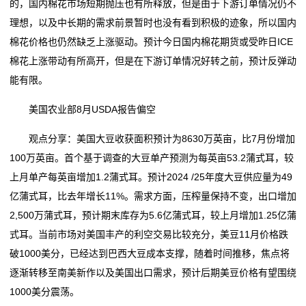
的，国内棉花市场短期抛压也有所释放，但是由于下游订单情况仍不
理想，以及中长期的需求前景暂时也没有看到积极的迹象，所以国内
我
棉花价格也仍然缺乏上涨驱动。预计今日国内棉花期货或受昨日ICE
们
棉花上涨带动有所高开，但是在下游订单情况好转之前，预计反弹动
能有限。
在
美国农业部8月USDA报告偏空
线
观点分享：美国大豆收获面积预计为8630万英亩，比7月份增加
留
100万英亩。首个基于调查的大豆单产预测为每英亩53.2蒲式耳，较
言
上月单产每英亩增加1.2蒲式耳。预计2024 /25年度大豆供应量为49
亿蒲式耳，比去年增长11%。需求方面，压榨量保持不变，出口增加
我
2,500万蒲式耳，预计期末库存为5.6亿蒲式耳，较上月增加1.25亿蒲
的
式耳。当前市场对美国丰产的利空交易比较充分，美豆11月价格跌
破1000美分，已经达到巴西大豆成本支撑，随着时间推移，焦点将
服
逐渐转移至南美新作以及美国出口需求，预计后期美豆价格有望围绕
务
1000美分震荡。