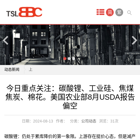
首
简
繁
页
产
品
中
英伟达内部人士今年股票套现超18亿美元 更多减持在路
动态新闻
上
心
景顺策略师赵耀庭：当前配置中国股票正当时
英伟达内部人士今年股票套现超18亿美元 更多减持在路
今日重点关注：碳酸锂、工业硅、焦煤
现
全国性大宗商品仓单注册登记中心业务试点上线
上
焦炭、棉花。美国农业部8月USDA报告
上海启动“基于区块链技术的大宗商品供应链融资业务”
景顺策略师赵耀庭：当前配置中国股票正当时
货
偏空
试点，4家龙头贸易企业
全国性大宗商品仓单注册登记中心业务试点上线
原
精彩连连、多款商品抄底价！山东实施消费品以旧换新
上海启动“基于区块链技术的大宗商品供应链融资业务”
日期：2024-08-13
作者：
分类：
公司动态
浏览：
31次
行动 “世外‘淘’原乡村
试点，4家龙头贸易企业
油
香港7月商品整体进出口货量同比上升
精彩连连、多款商品抄底价！山东实施消费品以旧换新
碳酸锂：仍处于累库降价的第一象限。上游存在挺价心态，但是减产