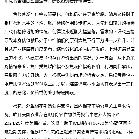
消息将会加剧盘面波动，建议投资者谨慎持仓。
态
焦煤焦炭：供需边际恶化，价格仍处在寻底阶段。随着这段时间
行
钢厂盈利水平的下滑，钢厂检修范围逐步扩大，原先利润较好的板卷
厂也有检修增加的情况，使得铁水近期大幅回落，需求的下滑也直接
业
导致本身估值就已处于中性偏低的原料煤焦下行压力进一步抬升，并
动
且从产业链库存角度来看，结构分化的矛盾仍在发酵，上游矿端累库
压力不改，传统贸易商也存在降价出货的情况。另一方面，从下游采
态
购情绪来看，焦企受焦煤降幅不及焦炭降幅的影响，利润同样承压，
联
导致限产力度开始加大，根据中焦协市场分析会决定，后续亏损企业
限产比例将达到30%以上。所以，煤焦供需基本面均有表现出一定程
系
度上的恶化，价格或仍处于探底阶段。
我
棉花：外盘棉花期货获得支撑，国内棉花市场仍需关注需求情
们
况。昨日美国农业部在8月份农作物供需报告中意外大幅下调
2024/25年度美棉产量，这将有助于ICE棉花在66-68美分/磅区间构
关
筑短期支撑，但是ICE棉花的上涨或仍需要等待需求端的驱动。同样
于