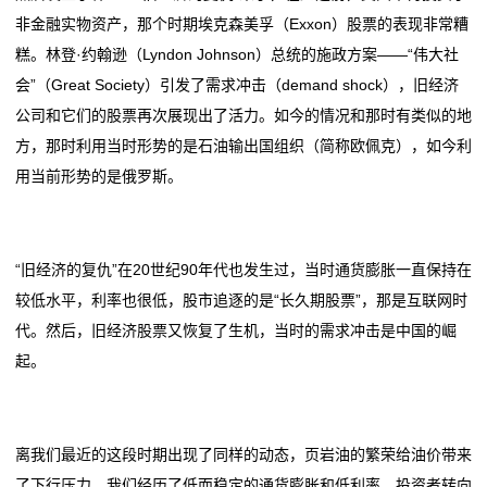
非金融实物资产，那个时期埃克森美孚（Exxon）股票的表现非常糟
糕。林登·约翰逊（Lyndon Johnson）总统的施政方案——“伟大社
会”（Great Society）引发了需求冲击（demand shock），旧经济
公司和它们的股票再次展现出了活力。如今的情况和那时有类似的地
方，那时利用当时形势的是石油输出国组织（简称欧佩克），如今利
用当前形势的是俄罗斯。
“旧经济的复仇”在20世纪90年代也发生过，当时通货膨胀一直保持在
较低水平，利率也很低，股市追逐的是“长久期股票”，那是互联网时
代。然后，旧经济股票又恢复了生机，当时的需求冲击是中国的崛
起。
离我们最近的这段时期出现了同样的动态，页岩油的繁荣给油价带来
了下行压力，我们经历了低而稳定的通货膨胀和低利率，投资者转向