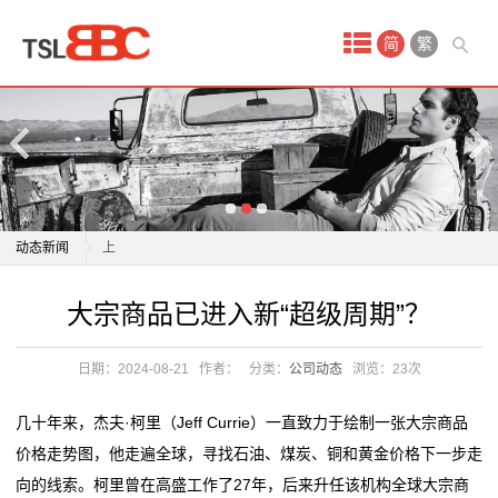
首
简
繁
页
产
品
中
英伟达内部人士今年股票套现超18亿美元 更多减持在路
动态新闻
上
心
景顺策略师赵耀庭：当前配置中国股票正当时
英伟达内部人士今年股票套现超18亿美元 更多减持在路
大宗商品已进入新“超级周期”？
现
全国性大宗商品仓单注册登记中心业务试点上线
上
上海启动“基于区块链技术的大宗商品供应链融资业务”
景顺策略师赵耀庭：当前配置中国股票正当时
货
日期：2024-08-21
作者：
分类：
公司动态
浏览：
23次
试点，4家龙头贸易企业
全国性大宗商品仓单注册登记中心业务试点上线
原
精彩连连、多款商品抄底价！山东实施消费品以旧换新
上海启动“基于区块链技术的大宗商品供应链融资业务”
几十年来，杰夫·柯里（Jeff Currie）一直致力于绘制一张大宗商品
行动 “世外‘淘’原乡村
试点，4家龙头贸易企业
油
价格走势图，他走遍全球，寻找石油、煤炭、铜和黄金价格下一步走
香港7月商品整体进出口货量同比上升
精彩连连、多款商品抄底价！山东实施消费品以旧换新
向的线索。柯里曾在高盛工作了27年，后来升任该机构全球大宗商