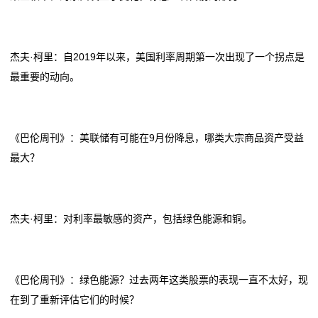
态
行
杰夫·柯里：自2019年以来，美国利率周期第一次出现了一个拐点是
业
最重要的动向。
动
态
《巴伦周刊》：美联储有可能在9月份降息，哪类大宗商品资产受益
最大？
联
系
杰夫·柯里：对利率最敏感的资产，包括绿色能源和铜。
我
们
《巴伦周刊》：绿色能源？过去两年这类股票的表现一直不太好，现
关
在到了重新评估它们的时候？
于