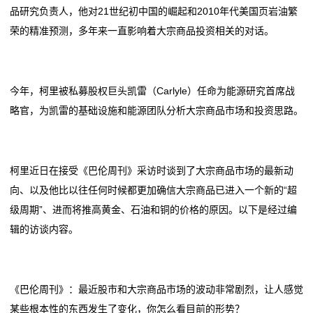
现
品研究负责人，他对21世纪初中国的崛起和2010年代美国页岩油繁
国家大宗淡水鱼产业技术体系岗位专家来辽阳调研
行动 “世外‘淘’原乡村
货
荣的精准预测，多年来一直影响着大宗商品投资相关的对话。
大宗商品交易商进军炼油市场
香港7月商品整体进出口货量同比上升
8只科创板股今日大宗交易平台发生交易
国家大宗淡水鱼产业技术体系岗位专家来辽阳调研
沥
专题报告｜内外双弱，大宗商品共振下跌
大宗商品交易商进军炼油市场
青
今年，柯里被私募股权巨头凯雷（Carlyle）任命为能源研究首席战
8只科创板股今日大宗交易平台发生交易
略官，为凯雷的基础设施和能源团队分析大宗商品市场和投资思路。
专题报告｜内外双弱，大宗商品共振下跌
新
闻
柯里近日在接受《巴伦周刊》采访时谈到了大宗商品市场的最新动
动
向、以及他比以往任何时候都更加确信大宗商品已进入一个新的“超
态
级周期”、进而将推高黄金、石油和铜的价格的原因。以下是经过编
辑的访谈内容。
公
司
《巴伦周刊》：最近股市和大宗商品市场的波动非常剧烈，让人感觉
动
某些根本性的东西发生了变化，你怎么看目前的形势？